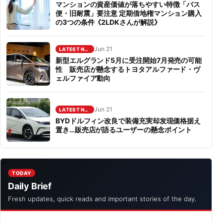
マンションの資産価値が落ちやすい特徴「バス
便・旧耐震」要注意 定期借地権マンション購入
の3つの条件《2LDKさんが解説》
Jun 21
LATEST NEWS
新型エルグランド5月に受注開始7月発売の可能
性 販売店が懸念するトヨタアルファード・ヴ
ェルファイア動向
Jun 21
LATEST NEWS
BYDドルフィン改良で装備充実却发现価格据え
置き…販売店が語るユーザーの懸念ポイント
TODAY
Daily Brief
Fresh updates, quick reads and important stories of the day.