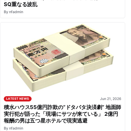
SQ重なる波乱
By
nfadmin
Jun 21, 2026
LATEST NEWS
積水ハウス55億円詐欺の“ドタバタ決済劇” 地面師
実行犯が語った「現場にサツが来ている」 2億円
報酬の男は五つ星ホテルで現実逃避
By
nfadmin