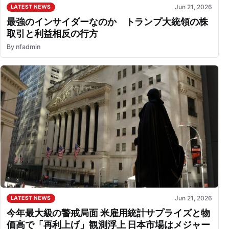
Jun 21, 2026
LATEST NEWS
最強のインサイダーなのか トランプ大統領の株
取引と利益相反の行方
By
nfadmin
Jun 21, 2026
LATEST NEWS
今年最大級の警戒局面 米雇用統計サプライズと物
価高で「再利上げ」観測浮上 日本市場はメジャー