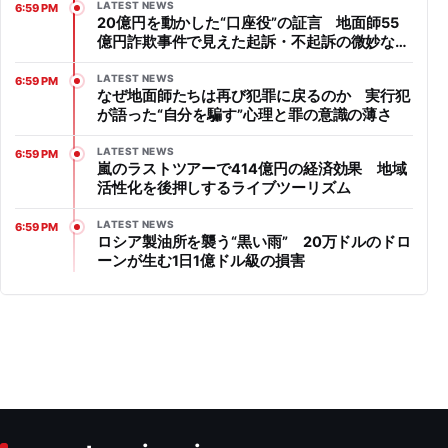
LATEST NEWS
6:59 PM
20億円を動かした“口座役”の証言 地面師55
億円詐欺事件で見えた起訴・不起訴の微妙なラ
イン
LATEST NEWS
6:59 PM
なぜ地面師たちは再び犯罪に戻るのか 実行犯
が語った“自分を騙す”心理と罪の意識の薄さ
LATEST NEWS
6:59 PM
嵐のラストツアーで414億円の経済効果 地域
活性化を後押しするライブツーリズム
LATEST NEWS
6:59 PM
ロシア製油所を襲う“黒い雨” 20万ドルのドロ
ーンが生む1日1億ドル級の損害