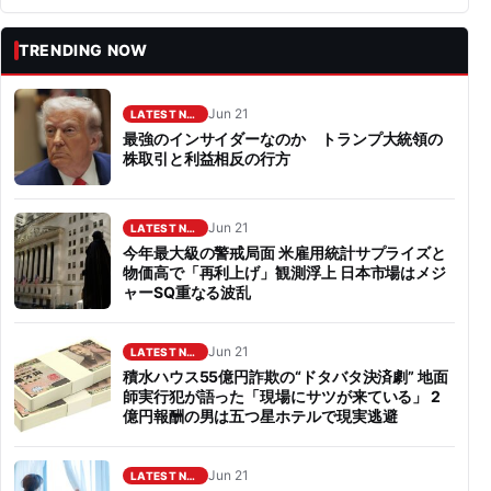
TRENDING NOW
Jun 21
LATEST NEWS
最強のインサイダーなのか トランプ大統領の
株取引と利益相反の行方
Jun 21
LATEST NEWS
今年最大級の警戒局面 米雇用統計サプライズと
物価高で「再利上げ」観測浮上 日本市場はメジ
ャーSQ重なる波乱
Jun 21
LATEST NEWS
積水ハウス55億円詐欺の“ドタバタ決済劇” 地面
師実行犯が語った「現場にサツが来ている」 2
億円報酬の男は五つ星ホテルで現実逃避
Jun 21
LATEST NEWS