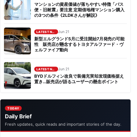
マンションの資産価値が落ちやすい特徴「バス
便・旧耐震」要注意 定期借地権マンション購入
の3つの条件《2LDKさんが解説》
Jun 21
LATEST NEWS
新型エルグランド5月に受注開始7月発売の可能
性 販売店が懸念するトヨタアルファード・ヴ
ェルファイア動向
Jun 21
LATEST NEWS
BYDドルフィン改良で装備充実却发现価格据え
置き…販売店が語るユーザーの懸念ポイント
TODAY
Daily Brief
Fresh updates, quick reads and important stories of the day.