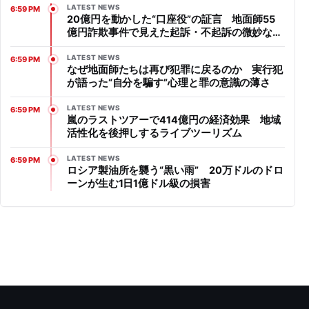
LATEST NEWS
6:59 PM
20億円を動かした“口座役”の証言 地面師55
億円詐欺事件で見えた起訴・不起訴の微妙なラ
イン
LATEST NEWS
6:59 PM
なぜ地面師たちは再び犯罪に戻るのか 実行犯
が語った“自分を騙す”心理と罪の意識の薄さ
LATEST NEWS
6:59 PM
嵐のラストツアーで414億円の経済効果 地域
活性化を後押しするライブツーリズム
LATEST NEWS
6:59 PM
ロシア製油所を襲う“黒い雨” 20万ドルのドロ
ーンが生む1日1億ドル級の損害