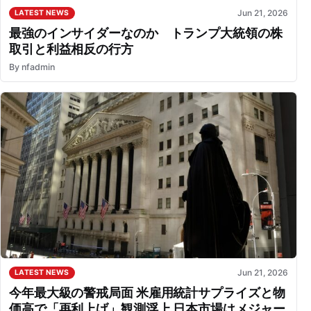
Jun 21, 2026
LATEST NEWS
最強のインサイダーなのか トランプ大統領の株
取引と利益相反の行方
By
nfadmin
Jun 21, 2026
LATEST NEWS
今年最大級の警戒局面 米雇用統計サプライズと物
価高で「再利上げ」観測浮上 日本市場はメジャー