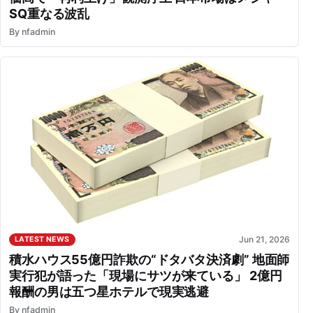
SQ重なる波乱
By
nfadmin
Jun 21, 2026
LATEST NEWS
積水ハウス55億円詐欺の“ドタバタ決済劇” 地面師
実行犯が語った「現場にサツが来ている」 2億円
報酬の男は五つ星ホテルで現実逃避
By
nfadmin