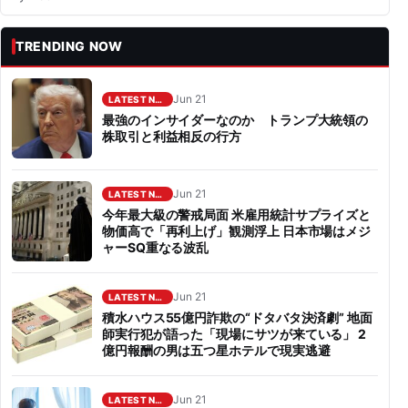
TRENDING NOW
Jun 21
LATEST NEWS
最強のインサイダーなのか トランプ大統領の
株取引と利益相反の行方
Jun 21
LATEST NEWS
今年最大級の警戒局面 米雇用統計サプライズと
物価高で「再利上げ」観測浮上 日本市場はメジ
ャーSQ重なる波乱
Jun 21
LATEST NEWS
積水ハウス55億円詐欺の“ドタバタ決済劇” 地面
師実行犯が語った「現場にサツが来ている」 2
億円報酬の男は五つ星ホテルで現実逃避
Jun 21
LATEST NEWS