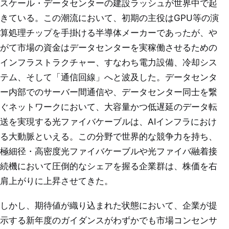
スケール・データセンターの建設ラッシュが世界中で起
きている。この潮流において、初期の主役はGPU等の演
算処理チップを手掛ける半導体メーカーであったが、や
がて市場の資金はデータセンターを実稼働させるための
インフラストラクチャー、すなわち電力設備、冷却シス
テム、そして「通信回線」へと波及した。データセンタ
ー内部でのサーバー間通信や、データセンター同士を繋
ぐネットワークにおいて、大容量かつ低遅延のデータ転
送を実現する光ファイバケーブルは、AIインフラにおけ
る大動脈といえる。この分野で世界的な競争力を持ち、
極細径・高密度光ファイバケーブルや光ファイバ融着接
続機において圧倒的なシェアを握る企業群は、株価を右
肩上がりに上昇させてきた。
しかし、期待値が織り込まれた状態において、企業が提
示する新年度のガイダンスがわずかでも市場コンセンサ