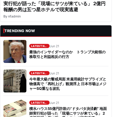
実行犯が語った「現場にサツが来ている」 2億円
報酬の男は五つ星ホテルで現実逃避
By
nfadmin
TRENDING NOW
Jun 21
LATEST NEWS
最強のインサイダーなのか トランプ大統領の
株取引と利益相反の行方
Jun 21
LATEST NEWS
今年最大級の警戒局面 米雇用統計サプライズと
物価高で「再利上げ」観測浮上 日本市場はメジ
ャーSQ重なる波乱
Jun 21
LATEST NEWS
積水ハウス55億円詐欺の“ドタバタ決済劇” 地面
師実行犯が語った「現場にサツが来ている」 2