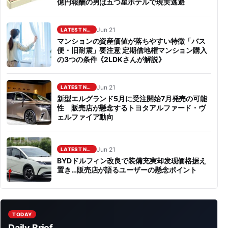
億円報酬の男は五つ星ホテルで現実逃避
Jun 21
LATEST NEWS
マンションの資産価値が落ちやすい特徴「バス
便・旧耐震」要注意 定期借地権マンション購入
の3つの条件《2LDKさんが解説》
Jun 21
LATEST NEWS
新型エルグランド5月に受注開始7月発売の可能
性 販売店が懸念するトヨタアルファード・ヴ
ェルファイア動向
Jun 21
LATEST NEWS
BYDドルフィン改良で装備充実却发现価格据え
置き…販売店が語るユーザーの懸念ポイント
TODAY
Daily Brief