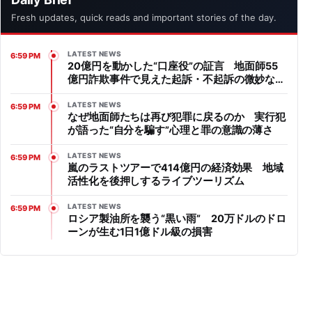
Fresh updates, quick reads and important stories of the day.
LATEST NEWS
6:59 PM
20億円を動かした“口座役”の証言 地面師55
億円詐欺事件で見えた起訴・不起訴の微妙なラ
イン
LATEST NEWS
6:59 PM
なぜ地面師たちは再び犯罪に戻るのか 実行犯
が語った“自分を騙す”心理と罪の意識の薄さ
LATEST NEWS
6:59 PM
嵐のラストツアーで414億円の経済効果 地域
活性化を後押しするライブツーリズム
LATEST NEWS
6:59 PM
ロシア製油所を襲う“黒い雨” 20万ドルのドロ
ーンが生む1日1億ドル級の損害