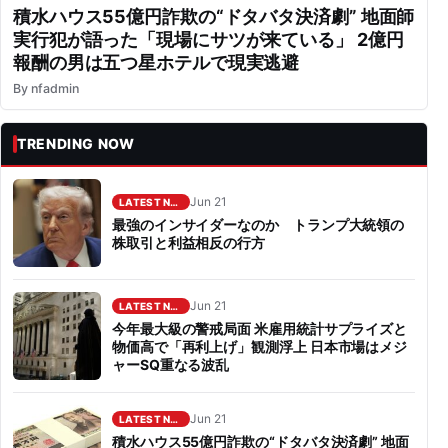
積水ハウス55億円詐欺の“ドタバタ決済劇” 地面師
実行犯が語った「現場にサツが来ている」 2億円
報酬の男は五つ星ホテルで現実逃避
By
nfadmin
TRENDING NOW
Jun 21
LATEST NEWS
最強のインサイダーなのか トランプ大統領の
株取引と利益相反の行方
Jun 21
LATEST NEWS
今年最大級の警戒局面 米雇用統計サプライズと
物価高で「再利上げ」観測浮上 日本市場はメジ
ャーSQ重なる波乱
Jun 21
LATEST NEWS
積水ハウス55億円詐欺の“ドタバタ決済劇” 地面