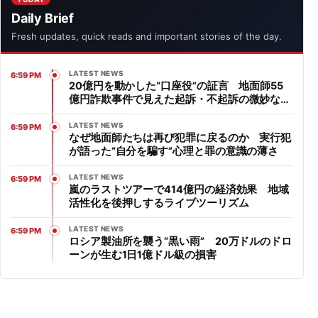
Daily Brief
Fresh updates, quick reads and important stories of the day.
LATEST NEWS
6:59 PM
20億円を動かした“口座役”の証言 地面師55
億円詐欺事件で見えた起訴・不起訴の微妙なラ
イン
LATEST NEWS
6:59 PM
なぜ地面師たちは再び犯罪に戻るのか 実行犯
が語った“自分を騙す”心理と罪の意識の薄さ
LATEST NEWS
6:59 PM
嵐のラストツアーで414億円の経済効果 地域
活性化を後押しするライブツーリズム
LATEST NEWS
6:59 PM
ロシア製油所を襲う“黒い雨” 20万ドルのドロ
ーンが生む1日1億ドル級の損害