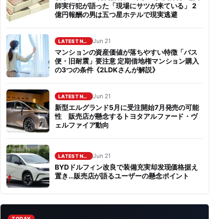
師実行犯が語った「現場にサツが来ている」 2
億円報酬の男は五つ星ホテルで現実逃避
Jun 21
LATEST NEWS
マンションの資産価値が落ちやすい特徴「バス
便・旧耐震」要注意 定期借地権マンション購入
の3つの条件《2LDKさんが解説》
Jun 21
LATEST NEWS
新型エルグランド5月に受注開始7月発売の可能
性 販売店が懸念するトヨタアルファード・ヴ
ェルファイア動向
Jun 21
LATEST NEWS
BYDドルフィン改良で装備充実却发现価格据え
置き…販売店が語るユーザーの懸念ポイント
TODAY